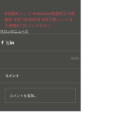
#南森町メンズ
#mensLeo南森町店
#南
森町
#地下鉄谷町線
#西天満メンズ
#
天神橋6丁目メンズサロン
サロンのニュース
コメント
コメントを追加…