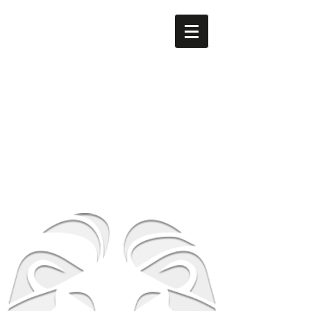
men's LEO
​南森町
メンズ専門美容室 men's LEO（メンズレオ）南森町
店
大阪府大阪市北区西天満5-8-2 HS梅田EAST 1F
地下鉄谷町線南森町駅・堺筋線南森町駅 １番出
口 徒歩3分
TEL
06-6316-0105
営業時間
平日 12時～21時 土日祝 10時～19時
​休業日 毎週月曜日 第２第３火曜