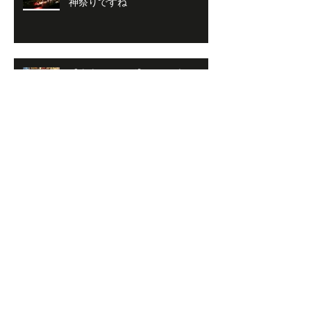
神祭りですね
【南森町メンズ】with天六のボス
＆南森のボス
無題のブログ記事
【南森町メンズ】シェービング