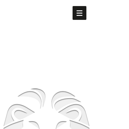
men's LEO
​南森町
メンズ専門美容室 men's LEO（メンズレオ）南森町
店
大阪府大阪市北区西天満5-8-2 HS梅田EAST 1F
地下鉄谷町線南森町駅・堺筋線南森町駅 １番出
口 徒歩3分
TEL
06-6316-0105
営業時間
平日 12時～21時 土日祝 10時～19時
​休業日 毎週月曜日 第２第３火曜