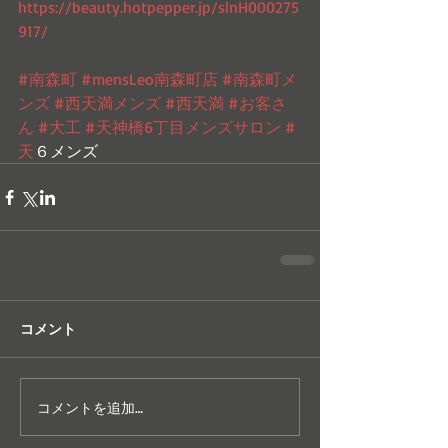
https://beauty.hotpepper.jp/slnH000275
917/
#南森町
#mensLeo南森町店
#南森町メ
ンズ
#西天満メンズ
#西天満
#お客さ
ん
#大工
#天神橋6丁目メンズサロン
#
天
６メンズ
コメント
コメントを追加…