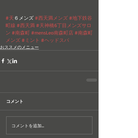
#天
６メンズ 
#西天満メンズ
#地下鉄谷
町線
#西天満
#天神橋6丁目メンズサロ
ン
#南森町
#mensLeo南森町店
#南森町
メンズ
#ミント
#ヘッドスパ
おススメのメニュー
コメント
コメントを追加…