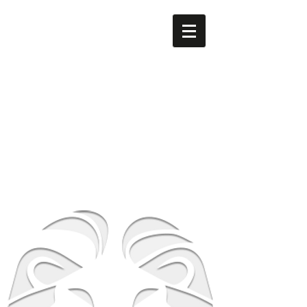
men's LEO
​南森町
メンズ専門美容室 men's LEO（メンズレオ）南森町
店
大阪府大阪市北区西天満5-8-2 HS梅田EAST 1F
地下鉄谷町線南森町駅・堺筋線南森町駅 １番出
口 徒歩3分
TEL
06-6316-0105
営業時間
平日 12時～21時 土日祝 10時～19時
​休業日 毎週月曜日 第２第３火曜