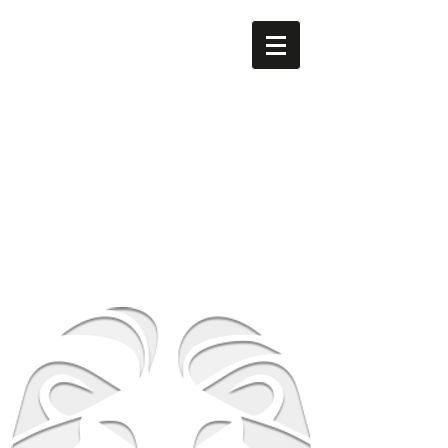
men's LEO
​南森町
メンズ専門美容室 men's LEO（メンズレオ）南森町
店
大阪府大阪市北区西天満5-8-2 HS梅田EAST 1F
地下鉄谷町線南森町駅・堺筋線南森町駅 １番出
口 徒歩3分
TEL
06-6316-0105
営業時間
平日 12時～21時 土日祝 10時～19時
​休業日 毎週月曜日 第２第３火曜