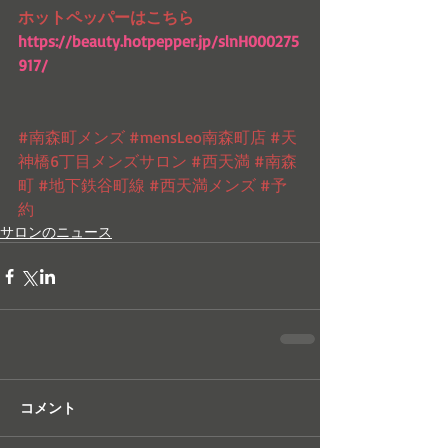
ホットペッパーはこちら　
https://beauty.hotpepper.jp/slnH000275
917/
#南森町メンズ
#mensLeo南森町店
#天
神橋6丁目メンズサロン
#西天満
#南森
町
#地下鉄谷町線
#西天満メンズ
#予
約
サロンのニュース
コメント