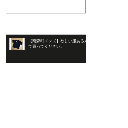
最新記事
【南森町メンズ】欲しい服あるん
で買ってください。
【メンズパーマ】髪が膨らんで膨
らんで、どうしたらいいかわから
ない時
【メンズスタイル】暑い時こ
そ！！