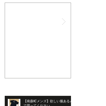
【men'sLeo南森町店』始ま
【南森町メン
ってますよ！！
生さんたちへ
最新記事
【南森町メンズ】欲しい服あるん
で買ってください。