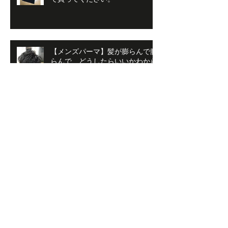
【メンズパーマ】髪が膨らんで膨
らんで、どうしたらいいかわから
ない時
【メンズスタイル】暑い時こ
そ！！
【南森町メンズ】２４，２５は天
神祭りですね