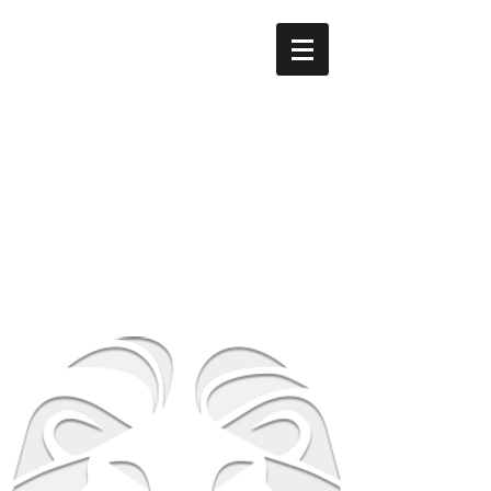
men's LEO
​南森町
メンズ専門美容室 men's LEO（メンズレオ）南森町
店
大阪府大阪市北区西天満5-8-2 HS梅田EAST 1F
地下鉄谷町線南森町駅・堺筋線南森町駅 １番出
口 徒歩3分
TEL
06-6316-0105
営業時間
平日 12時～21時 土日祝 10時～19時
​休業日 毎週月曜日 第２第３火曜