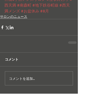
西天満
#南森町
#地下鉄谷町線
#西天
満メンズ
#お盆休み
#8月
サロンのニュース
コメント
コメントを追加…
特集記事