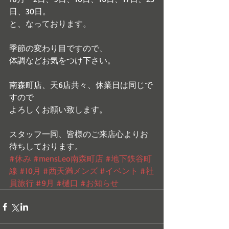
日、30日。
と、なっております。
季節の変わり目ですので、
体調などお気をつけ下さい。
南森町店、天6店共々、休業日は同じで
すので
よろしくお願い致します。
スタッフ一同、皆様のご来店心よりお
待ちしております。
#休み
#mensLeo南森町店
#地下鉄谷町
線
#10月
#西天満メンズ
#イベント
#社
員旅行
#9月
#樋口
#お知らせ