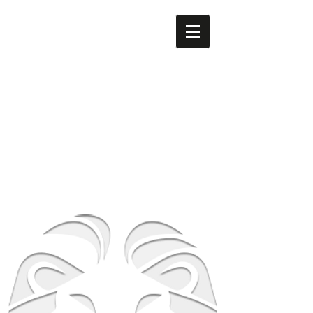
men's LEO
​南森町
メンズ専門美容室 men's LEO（メンズレオ）南森町
店
大阪府大阪市北区西天満5-8-2 HS梅田EAST 1F
地下鉄谷町線南森町駅・堺筋線南森町駅 １番出
口 徒歩3分
TEL
06-6316-0105
営業時間
平日 12時～21時 土日祝 10時～19時
​休業日 毎週月曜日 第２第３火曜