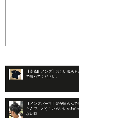
【men'sLeo南森町店』始ま
【南森町メン
ってますよ！！
生さんたちへ
最新記事
【南森町メンズ】欲しい服あるん
で買ってください。
【メンズパーマ】髪が膨らんで膨
らんで、どうしたらいいかわから
ない時