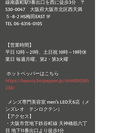
線南森町駅1番出口を西に徒歩3分　〒
530-0047　大阪府大阪市北区西天満
５-8-2 HS梅田EAST 1F
TEL 06-6316-0105
【営業時間】
平日 12時～21時、土日祝 10時～19時休
業日 毎週月曜、第2・第3火曜  
 ホットペッパーはこちら　
https://beauty.hotpepper.jp/slnH000385
238/   
  メンズ専門美容室 men's LEO天6店（メ
ンズレオ　テンロクテン）  
【アクセス】
・大阪市営地下鉄谷町線 天神橋筋六丁
目 地下11番出口より徒歩1分