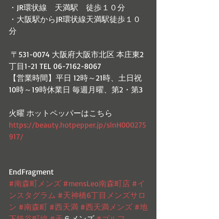
・JR環状線　天満駅　徒歩１０分
・大阪駅からJR環状線天満駅徒歩１０
分 
 〒531-0074 大阪府大阪市北区 本庄東2
丁目1-21 TEL 06-7162-8067 
【営業時間】平日 12時～21時、土日祝 
10時～19時休業日 毎週月曜、第2・第3
火曜 ホットペッパーはこちら
https://beauty.hotpepper.jp/slnH000275
917/
EndFragment
#南森町メンズ
#mensLeo南森町店
#イ
ンスタグラム
#天神橋6丁目メンズサロ
ン
#南森町
#西天満
#西天満メンズ
#地
下鉄谷町線
#天
６メンズ 
#ゴルフ