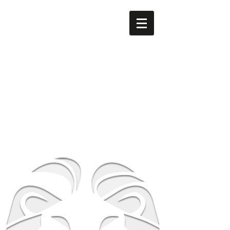
men's LEO
​南森町
メンズ専門美容室 men's LEO（メンズレオ）南森町
店
大阪府大阪市北区西天満5-8-2 HS梅田EAST 1F
地下鉄谷町線南森町駅・堺筋線南森町駅 １番出
口 徒歩3分
TEL
06-6316-0105
営業時間
平日 12時～21時 土日祝 10時～19時
​休業日 毎週月曜日 第２第３火曜