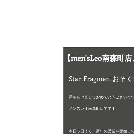
men's LEO
​南森町
メンズ専門美容室 メンズレオ
【men'sLeo南森
StartFragmen
新年あけましておめでとうございま
メンズレオ南森町店です！
本日５日より、新年の営業を開始し