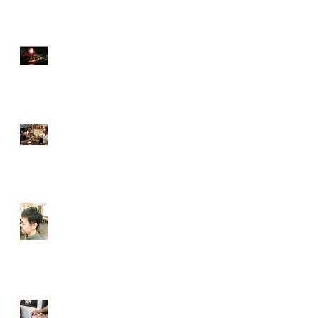
【南森町メンズ】２４，２
５は天神祭りですね
【南森町メンズ】with天六の
ボス＆南森のボス
無題のブログ記事
【南森町メンズ】シェービ
ング