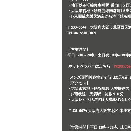
・地下鉄谷町線南森町駅1番出口を西
・大阪市営地下鉄堺筋線南森町1番出
・JR東西線大阪天満宮から地下鉄谷
〒530-0047　大阪府大阪市北区西天満５-8
TEL 06-6316-0105
【営業時間】
平日 12時～21時、土日祝 10時～19
 ホットペッパーはこちら　
https://be
  メンズ専門美容室 men's LEO天
【アクセス】
・大阪市営地下鉄谷町線 天神橋筋六丁
・JR環状線　天満駅　徒歩１０分
・大阪駅からJR環状線天満駅徒歩１０
 〒531-0074 大阪府大阪市北区 本庄東2丁目1
【営業時間】平日 12時～21時、土日祝