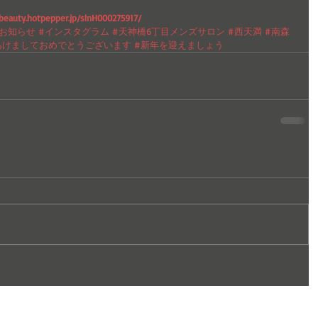
/beauty.hotpepper.jp/slnH000275917/
#お知らせ
#インスタグラム
#天神橋6丁目メンズサロン
#西天満
#南森
あけましておめでとうございます
#新年を迎えましょう