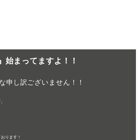
home
Gallery
Menu
Staff
St
町店』始まってますよ！！
tおそくな申し訳ございません！！
す。
ております！