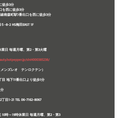
に徒歩3分　　
口を西に徒歩3分　
町線南森町駅1番出口を西に徒歩3分　
-2 HS梅田EAST 1F
時休業日 毎週月曜、第2・第3火曜  
auty.hotpepper.jp/slnH000385238/   
6店（メンズレオ　テンロクテン）  
目 地下11番出口より徒歩1分
分 
-21 TEL 06-7162-8067 
 10時～19時休業日 毎週月曜、第2・第3