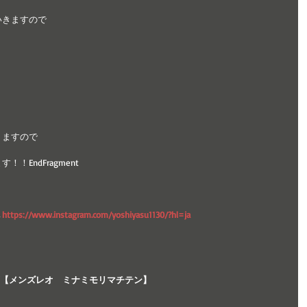
いきますので
！
りますので
EndFragment
→
https://www.instagram.com/yoshiyasu1130/?hl=ja
森町店【メンズレオ　ミナミモリマチテン】