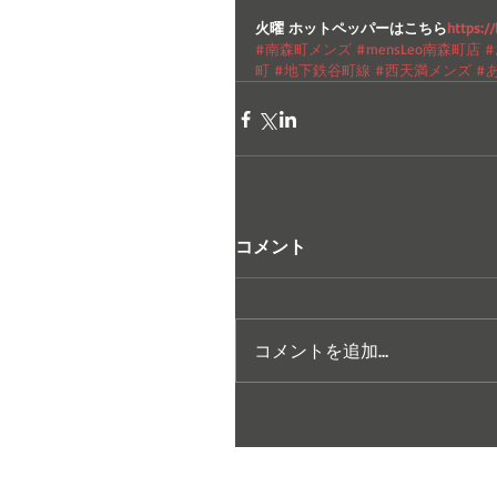
火曜 ホットペッパーはこちら
https:/
#南森町メンズ
#mensLeo南森町店
町
#地下鉄谷町線
#西天満メンズ
#
コメント
コメントを追加…