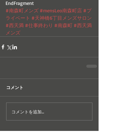
EndFragment
#南森町メンズ
#mensLeo南森町店
#プ
ライベート
#天神橋6丁目メンズサロン
#西天満
#仕事終わり
#南森町
#西天満
メンズ
コメント
コメントを追加…