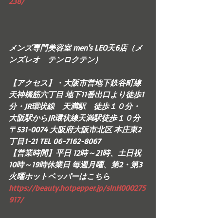
238/     
メンズ専門美容室 men's LEO天6店（メ
ンズレオ　テンロクテン）  
【アクセス】・大阪市営地下鉄谷町線 
天神橋筋六丁目 地下11番出口より徒歩1
分・JR環状線　天満駅　徒歩１０分・
大阪駅からJR環状線天満駅徒歩１０分  
〒531-0074 大阪府大阪市北区 本庄東2
丁目1-21 TEL 06-7162-8067 
【営業時間】平日 12時～21時、土日祝 
10時～19時休業日 毎週月曜、第2・第3
火曜ホットペッパーはこちら
https://beauty.hotpepper.jp/slnH000275
917/