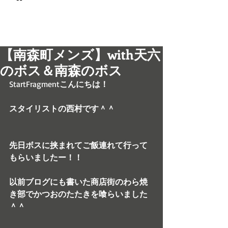
© 2017 men's LEO 南森町
メンズ専門美容室 メンズレオ
【南森町メンズ】with天六
のボス＆南森のボス
StartFragment
こんにちは！
スタイリストの西村です＾＾
先日ボスに挟まれてご飯連れて行って
もらいましたー！！
以前ブログにも書いた商店街のわら焼
き部でかつおのたたきを喰らいました
＾＾