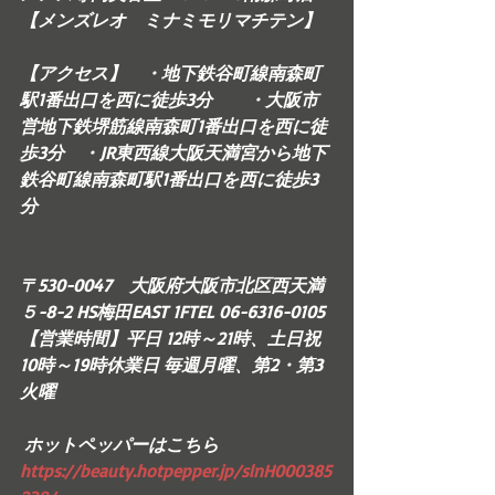
【メンズレオ　ミナミモリマチテン】
【アクセス】　・地下鉄谷町線南森町
駅1番出口を西に徒歩3分　　・大阪市
営地下鉄堺筋線南森町1番出口を西に徒
歩3分　・JR東西線大阪天満宮から地下
鉄谷町線南森町駅1番出口を西に徒歩3
分　
〒530-0047　大阪府大阪市北区西天満
５-8-2 HS梅田EAST 1FTEL 06-6316-0105
【営業時間】平日 12時～21時、土日祝 
10時～19時休業日 毎週月曜、第2・第3
火曜  
 ホットペッパーはこちら　
https://beauty.hotpepper.jp/slnH000385