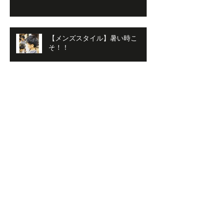
【メンズスタイル】暑い時こ
そ！！
【南森町メンズ】２４，２５は天
神祭りですね
【南森町メンズ】with天六のボス
＆南森のボス
無題のブログ記事