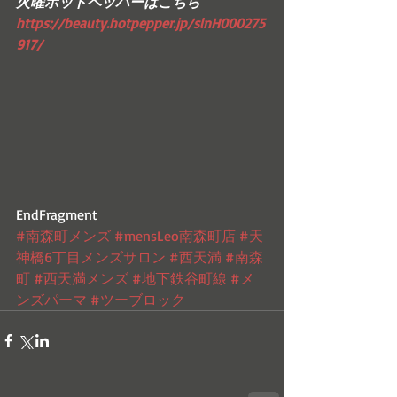
火曜ホットペッパーはこちら
https://beauty.hotpepper.jp/slnH000275
917/
EndFragment
#南森町メンズ
#mensLeo南森町店
#天
神橋6丁目メンズサロン
#西天満
#南森
町
#西天満メンズ
#地下鉄谷町線
#メ
ンズパーマ
#ツーブロック