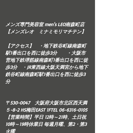
メンズ専門美容室 men's LEO南森町店
【メンズレオ　ミナミモリマチテン】
【アクセス】　・地下鉄谷町線南森町
駅1番出口を西に徒歩3分　　・大阪市
営地下鉄堺筋線南森町1番出口を西に徒
歩3分　・JR東西線大阪天満宮から地下
鉄谷町線南森町駅1番出口を西に徒歩3
分　
〒530-0047　大阪府大阪市北区西天満
５-8-2 HS梅田EAST 1FTEL 06-6316-0105
【営業時間】平日 12時～21時、土日祝 
10時～19時休業日 毎週月曜、第2・第3
火曜  