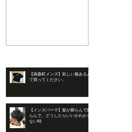
【men'sLeo南森町店』始ま
【南森町メン
ってますよ！！
生さんたちへ
最新記事
【南森町メンズ】欲しい服あるん
で買ってください。
【メンズパーマ】髪が膨らんで膨
らんで、どうしたらいいかわから
ない時