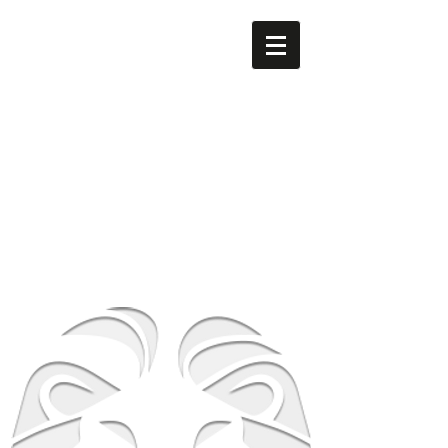
men's LEO
​南森町
メンズ専門美容室 men's LEO（メンズレオ）南森町
店
大阪府大阪市北区西天満5-8-2 HS梅田EAST 1F
地下鉄谷町線南森町駅・堺筋線南森町駅 １番出
口 徒歩3分
TEL
06-6316-0105
営業時間
平日 12時～21時 土日祝 10時～19時
​休業日 毎週月曜日 第２第３火曜