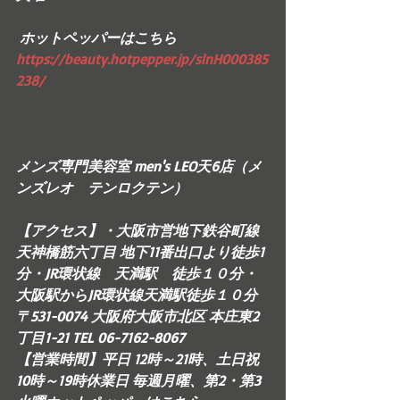
 ホットペッパーはこちら　
https://beauty.hotpepper.jp/slnH000385
238/     
メンズ専門美容室 men's LEO天6店（メ
ンズレオ　テンロクテン）  
【アクセス】・大阪市営地下鉄谷町線 
天神橋筋六丁目 地下11番出口より徒歩1
分・JR環状線　天満駅　徒歩１０分・
大阪駅からJR環状線天満駅徒歩１０分  
〒531-0074 大阪府大阪市北区 本庄東2
丁目1-21 TEL 06-7162-8067 
【営業時間】平日 12時～21時、土日祝 
10時～19時休業日 毎週月曜、第2・第3