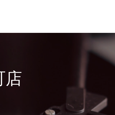
home
Gallery
Menu
Staff
St
町店