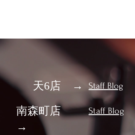
yle
Blog
Main store
​天6店 →
​Staff Blog
​南森町店
​Staff Blog
→