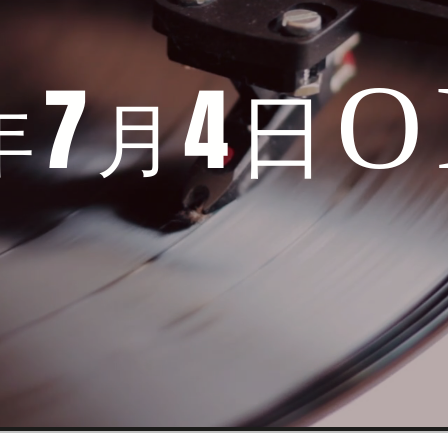
O
7
4
日
年
月