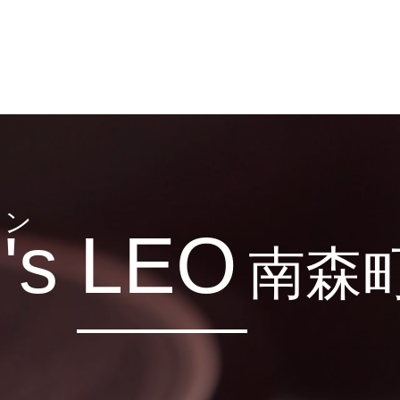
men's LEO
​南森町
メンズ専門美容室 メンズレオ
ロン
's LEO
南森