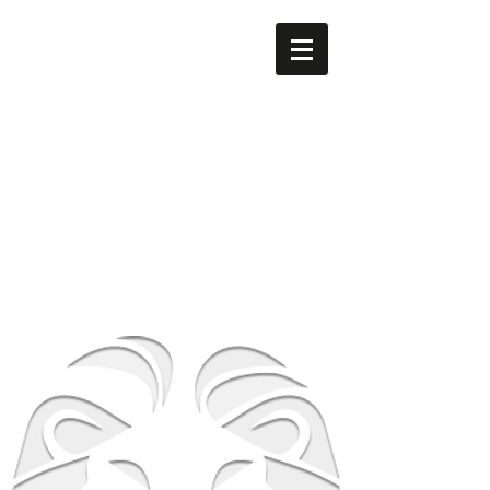
men's LEO
​南森町
メンズ専門美容室 men's LEO（メンズレオ）南森町
店
大阪府大阪市北区西天満5-8-2 HS梅田EAST 1F
地下鉄谷町線南森町駅・堺筋線南森町駅 １番出
口 徒歩3分
TEL
06-6316-0105
営業時間
平日 12時～21時 土日祝 10時～19時
​休業日 毎週月曜日 第２第３火曜