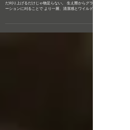
New Style UP.!!! シンプルかつ王道ベリーショート！ た
だ刈り上げるだけじゃ物足らない。 生え際からグラデ
ーションに刈ることで より一層、清潔感とワイルドさ
を演出。 ご予約はこちらからどうぞ。
→https://beauty.hotpepper.jp/sm...