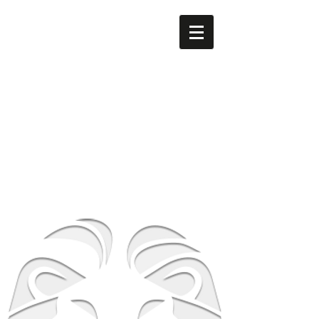
men's LEO
​南森町
メンズ専門美容室 men's LEO（メンズレオ）南森町
店
大阪府大阪市北区西天満5-8-2 HS梅田EAST 1F
地下鉄谷町線南森町駅・堺筋線南森町駅 １番出
口 徒歩3分
TEL
06-6316-0105
営業時間
平日 12時～21時 土日祝 10時～19時
​休業日 毎週月曜日 第２第３火曜