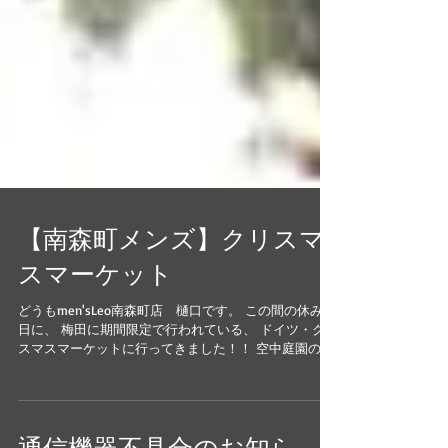
【南森町メンズ】クリスマ
スマーケット
どうもmen'sLeo南森町店 樋口です。 この間の休みの
日に、 梅田に期間限定で行われている、 ドイツ・クリ
スマスマーケットに行ってきました！！ 空中庭園の下
で、ツリーを見ながら ドイツのビール、食べ物を食べ
てきました！！ 寒かった！！！！（笑） 今年も残り10