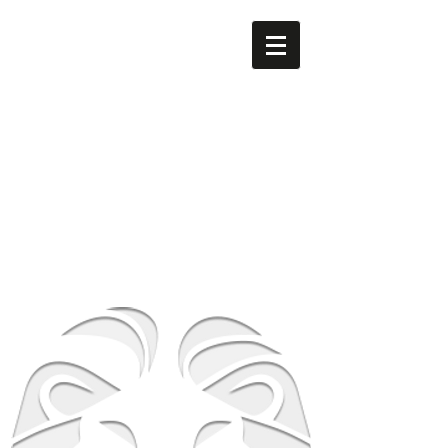
men's LEO
​南森町
メンズ専門美容室 men's LEO（メンズレオ）南森町
店
大阪府大阪市北区西天満5-8-2 HS梅田EAST 1F
地下鉄谷町線南森町駅・堺筋線南森町駅 １番出
口 徒歩3分
TEL
06-6316-0105
営業時間
平日 12時～21時 土日祝 10時～19時
​休業日 毎週月曜日 第２第３火曜