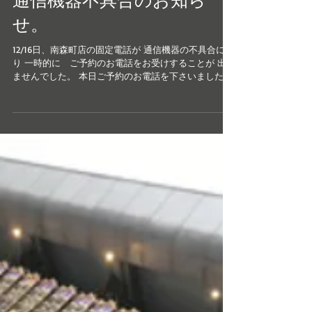
日、、、...
通信機器不具合のお知ら
せ。
12/16日、南森町店の固定電話が 通信機器の不具合によ
り 一時的に ご予約のお電話をお受けすることが 出来
ませんでした。 本日ご予約のお電話を下さいましたお
客様、 大変ご迷惑をおかけいたしました事を お詫び申
し上げます。 また、何らかの理由で電話がつながらな
い等...