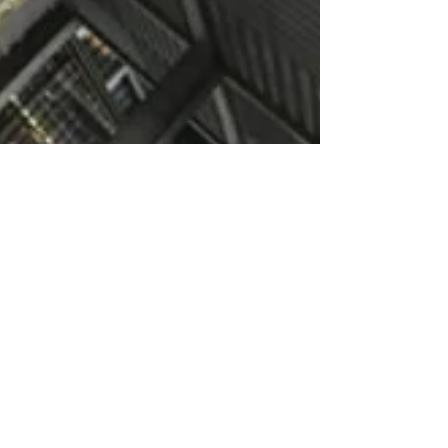
【南森町メンズ】芸術鑑賞
＠歌舞伎