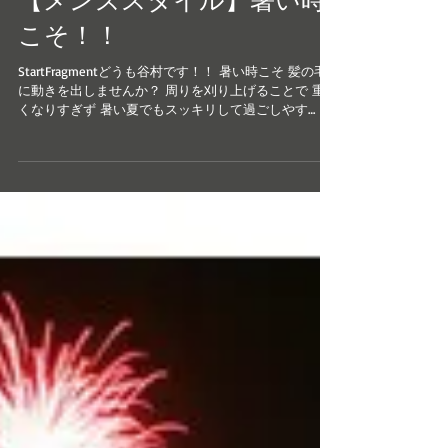
【メンズスタイル】暑い時
こそ！！
StartFragmentどうも谷村です！！ 暑い時こそ 髪の毛
に動きを出しませんか？ 周りを刈り上げることで 重た
くなりすぎず 暑い夏でもスッキリして過ごしやす
く！！ パーマのとの相性抜群！！ まだ試されたことの
ない方！ 是非ともご来店お待ちしております！！...