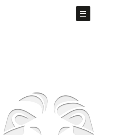
men's LEO
​南森町
メンズ専門美容室 men's LEO（メンズレオ）南森町
店
大阪府大阪市北区西天満5-8-2 HS梅田EAST 1F
地下鉄谷町線南森町駅・堺筋線南森町駅 １番出
口 徒歩3分
TEL
06-6316-0105
営業時間
平日 12時～21時 土日祝 10時～19時
​休業日 毎週月曜日 第２第３火曜