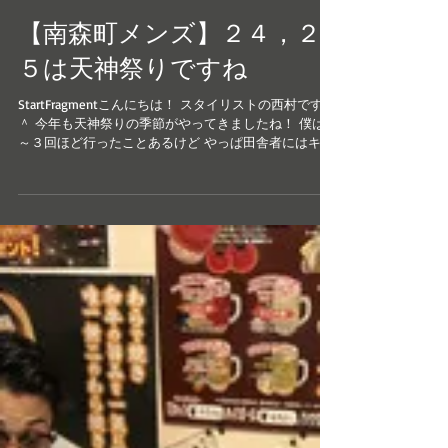
【南森町メンズ】２４，２
５は天神祭りですね
StartFragmentこんにちは！ スタイリストの西村です＾
＾ 今年も天神祭りの季節がやってきましたね！ 僕は２
～３回ほど行ったことあるけど やっぱ田舎者にはキツ
イ人込みですね。笑 ちゃんと花火見た印象がないで
す。笑 やっぱり花火見るなら有料席がいいですよね♪ ...