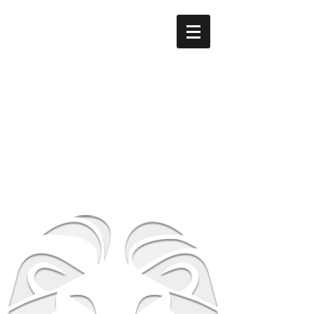
men's LEO
​南森町
メンズ専門美容室 men's LEO（メンズレオ）南森町
店
大阪府大阪市北区西天満5-8-2 HS梅田EAST 1F
地下鉄谷町線南森町駅・堺筋線南森町駅 １番出
口 徒歩3分
TEL
06-6316-0105
営業時間
平日 12時～21時 土日祝 10時～19時
​休業日 毎週月曜日 第２第３火曜