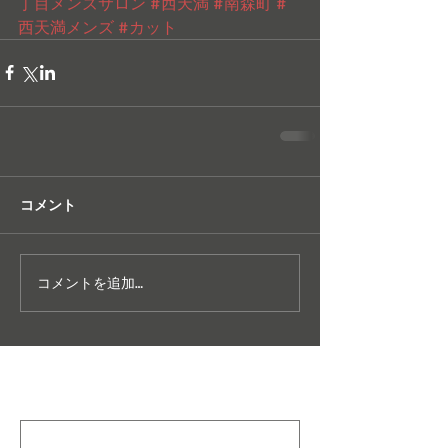
丁目メンズサロン
#西天満
#南森町
#
西天満メンズ
#カット
コメント
コメントを追加…
特集記事